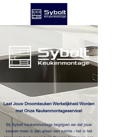
Laat Jouw Droomkeuken Werkelijkheid Worden
met Onze Keukenmontageservice!
Bi
j Sybolt keukenmontage begrijpen we dat jouw
keuken meer is dan alleen een ruimte - het is het