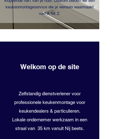
kloppende hart van je huis. Daarom bieden we een
keukenmontageservice die je wensen waarmaakt
van A tot Z.
Welkom op de site
Zelfstandig dienstverlener voor
professionele keukenmontage voor
keukendealers & particulieren.
Lokale ondernemer werkzaam in een
straal van 35 km vanuit Nij beets.